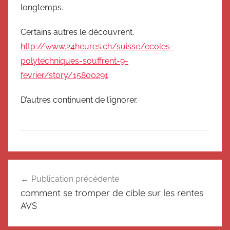
longtemps.
Certains autres le découvrent.
http://www.24heures.ch/suisse/ecoles-
polytechniques-souffrent-9-
fevrier/story/15800291
D’autres continuent de l’ignorer.
N
Navigation
o
Publication précédente
de
n
comment se tromper de cible sur les rentes
c
l’article
AVS
l
a