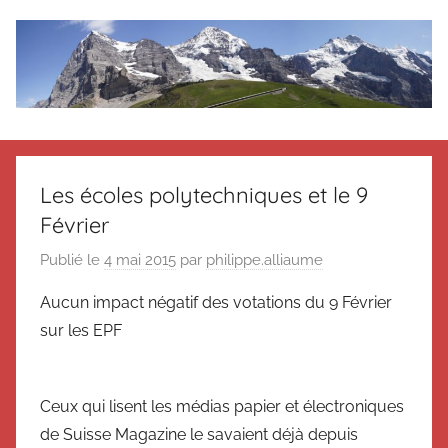
Aller
au
contenu
Le
Des
nouvelles
blog
de
Les écoles polytechniques et le 9
Suisse
Février
en
de
souvenir
Publié le
4 mai 2015
par
philippe.alliaume
de
Suisse
Suisse
Aucun impact négatif des votations du 9 Février
Magazine
Magazine
sur les EPF
et
du
Messager
Ceux qui lisent les médias papier et électroniques
Suisse
de Suisse Magazine le savaient déjà depuis