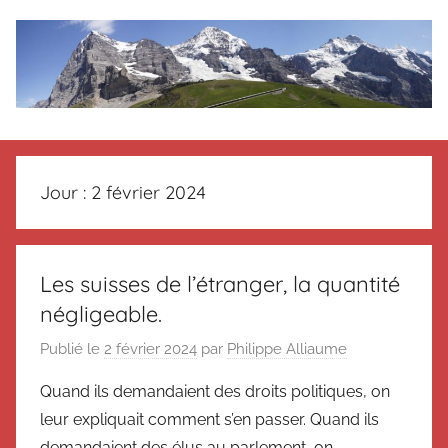
Aller
au
contenu
Le
Des
nouvelles
blog
de
Jour :
2 février 2024
Suisse
en
de
souvenir
de
Suisse
Les suisses de l’étranger, la quantité
Suisse
négligeable.
Magazine
Magazine
et
Publié le
2 février 2024
par
Philippe Alliaume
du
Quand ils demandaient des droits politiques, on
Messager
Suisse
leur expliquait comment s’en passer. Quand ils
demandaient des élus au parlement, on