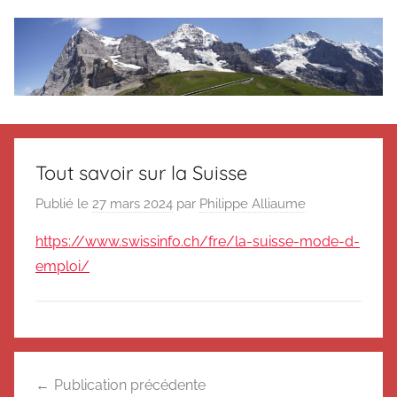
Aller
au
contenu
Le
Des
nouvelles
blog
de
Tout savoir sur la Suisse
Suisse
en
de
Publié le
27 mars 2024
par
Philippe Alliaume
souvenir
https://www.swissinfo.ch/fre/la-suisse-mode-d-
de
Suisse
Suisse
emploi/
Magazine
Magazine
et
du
Messager
N
Navigation
Suisse
o
Publication précédente