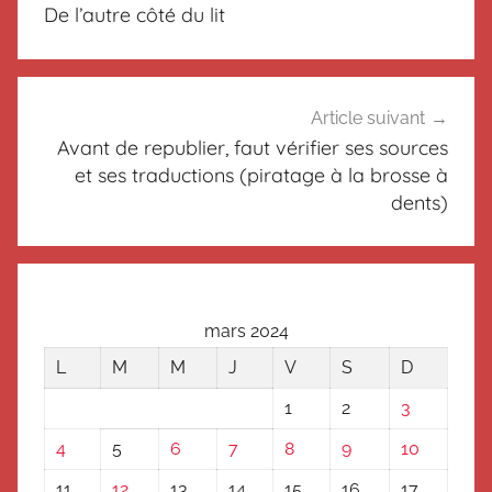
de
n
De l’autre côté du lit
c
l’article
l
a
s
Article suivant
s
Avant de republier, faut vérifier ses sources
é
et ses traductions (piratage à la brosse à
dents)
mars 2024
L
M
M
J
V
S
D
1
2
3
4
5
6
7
8
9
10
11
12
13
14
15
16
17