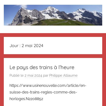
Aller
au
contenu
Le
Des
nouvelles
blog
de
Jour :
2 mai 2024
Suisse
en
de
souvenir
de
Suisse
Le pays des trains à l’heure
Suisse
Publié le
2 mai 2024
par
Philippe Alliaume
Magazine
Magazine
et
https://www.usinenouvelle.com/article/en-
du
suisse-des-trains-regles-comme-des-
Messager
Suisse
horloges.N2208852