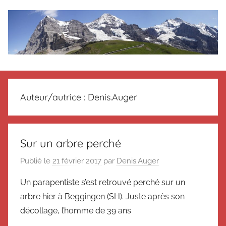
Aller
au
contenu
Le
Des
nouvelles
blog
de
Auteur/autrice :
Denis.Auger
Suisse
en
de
souvenir
de
Suisse
Sur un arbre perché
Suisse
Publié le
21 février 2017
par
Denis.Auger
Magazine
Magazine
et
Un parapentiste s’est retrouvé perché sur un
du
arbre hier à Beggingen (SH). Juste après son
Messager
Suisse
décollage, l’homme de 39 ans