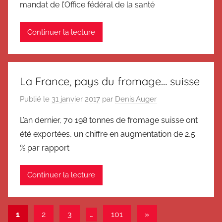
mandat de l’Office fédéral de la santé
Continuer la lecture
La France, pays du fromage… suisse
Publié le
31 janvier 2017
par
Denis.Auger
L’an dernier, 70 198 tonnes de fromage suisse ont
été exportées, un chiffre en augmentation de 2,5
% par rapport
Continuer la lecture
Navigation
Articles
1
2
3
…
101
»