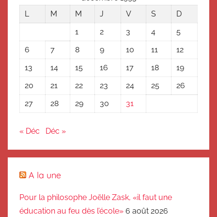
L
M
M
J
V
S
D
1
2
3
4
5
6
7
8
9
10
11
12
13
14
15
16
17
18
19
20
21
22
23
24
25
26
27
28
29
30
31
« Déc
Déc »
A la une
Pour la philosophe Joëlle Zask, «il faut une
éducation au feu dès l’école»
6 août 2026