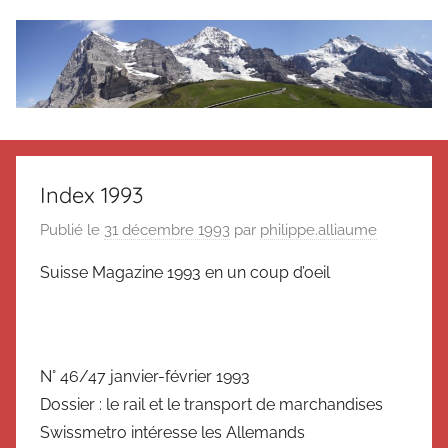
Aller
au
contenu
Le
Des
nouvelles
blog
de
Index 1993
Suisse
en
de
Publié le
31 décembre 1993
par
philippe.alliaume
souvenir
Suisse Magazine 1993 en un coup d’oeil
de
Suisse
Suisse
Magazine
Magazine
et
du
N° 46/47 janvier-février 1993
Messager
Dossier : le rail et le transport de marchandises
Suisse
Swissmetro intéresse les Allemands