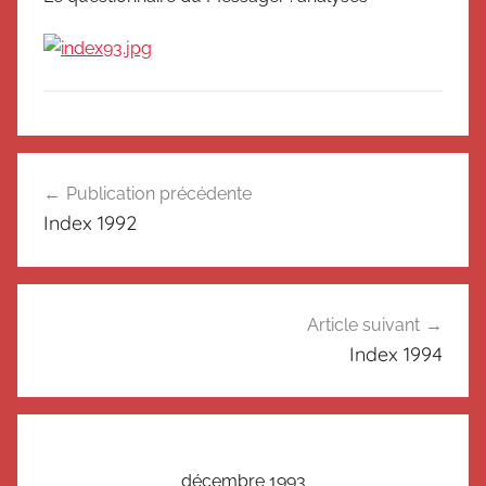
I
Navigation
n
Publication précédente
de
d
Index 1992
e
l’article
x
Article suivant
Index 1994
décembre 1993