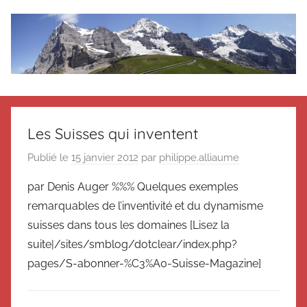
Aller
au
contenu
Le
Des
nouvelles
blog
de
Les Suisses qui inventent
Suisse
en
de
Publié le
15 janvier 2012
par
philippe.alliaume
souvenir
par Denis Auger %%% Quelques exemples
de
Suisse
Suisse
remarquables de l’inventivité et du dynamisme
Magazine
Magazine
suisses dans tous les domaines [Lisez la
et
suite|/sites/smblog/dotclear/index.php?
du
pages/S-abonner-%C3%A0-Suisse-Magazine]
Messager
Suisse