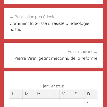
N
Navigation
o
Publication précédente
de
n
Comment la Suisse a résisté à l’idéologie
c
l’article
nazie.
l
a
s
s
Article suivant
é
Pierre Viret, géant méconnu de la réforme
janvier 2012
L
M
M
J
V
S
D
1