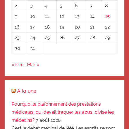
2
3
4
5
6
7
8
9
10
11
12
13
14
15
16
17
18
19
20
21
22
23
24
25
26
27
28
29
30
31
« Déc
Mar »
A la une
Pourquoi le plafonnement des prestations
médicales, qui devait traquer les abus, divise les
médecins?
7 août 2026
C’est le débat médical de l’été. Les esprits se sont