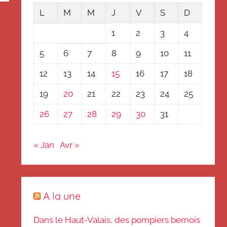
L
M
M
J
V
S
D
1
2
3
4
5
6
7
8
9
10
11
12
13
14
15
16
17
18
19
20
21
22
23
24
25
26
27
28
29
30
31
« Jan
Avr »
A la une
Dans le Haut-Valais, des pompiers bernois