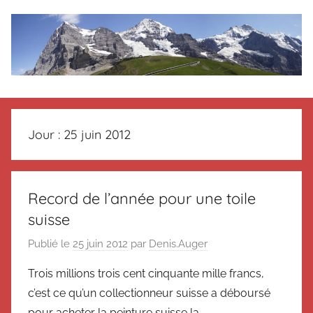
Aller
au
contenu
Le
Des
nouvelles
blog
de
Jour :
25 juin 2012
Suisse
en
de
souvenir
de
Suisse
Record de l’année pour une toile
Suisse
suisse
Magazine
Magazine
et
Publié le
25 juin 2012
par
Denis.Auger
du
Trois millions trois cent cinquante mille francs,
Messager
Suisse
c’est ce qu’un collectionneur suisse a déboursé
pour acheter la peinture suisse la