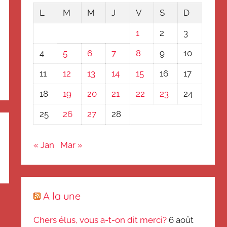
L
M
M
J
V
S
D
1
2
3
4
5
6
7
8
9
10
11
12
13
14
15
16
17
18
19
20
21
22
23
24
25
26
27
28
« Jan
Mar »
A la une
Chers élus, vous a-t-on dit merci?
6 août