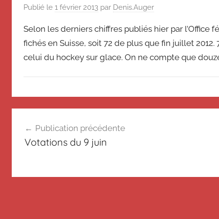
de
souvenir
Publié le
1 février 2013
par
Denis.Auger
de
Suisse
Selon les derniers chiffres publiés hier par l’Office
Suisse
fichés en Suisse, soit 72 de plus que fin juillet 2012
Magazine
Magazine
et
celui du hockey sur glace. On ne compte que dou
du
Messager
Suisse
N
Navigation
o
Publication précédente
n
de
Votations du 9 juin
c
l’article
l
a
s
s
é