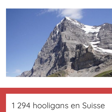
Aller
au
contenu
Le
Des
nouvelles
de
blog
Suisse
1 294 hooligans en Suisse
en