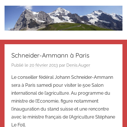
Aller
au
contenu
Le
Des
nouvelles
blog
de
Schneider-Ammann à Paris
Suisse
en
de
Publié le
20 février 2013
par
Denis.Auger
souvenir
Le conseiller fédéral Johann Schneider-Ammann
de
Suisse
Suisse
sera à Paris samedi pour visiter le 50e Salon
Magazine
Magazine
international de l’agriculture. Au programme du
et
ministre de l’Economie, figure notamment
du
l’inauguration du stand suisse et une rencontre
Messager
avec le ministre français de l’Agriculture Stéphane
Suisse
Le Foll.