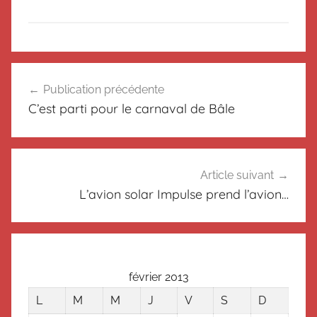
N
Navigation
o
Publication précédente
de
n
C’est parti pour le carnaval de Bâle
c
l’article
l
a
s
Article suivant
s
L’avion solar Impulse prend l’avion…
é
février 2013
L
M
M
J
V
S
D