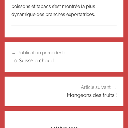
boissons et tabacs s’est montrée la plus
dynamique des branches exportatrices.
N
Navigation
o
Publication précédente
de
n
La Suisse a chaud
c
l’article
l
a
s
Article suivant
s
Mangeons des fruits !
é