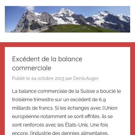
Aller
au
contenu
Le
Des
nouvelles
blog
de
Excédent de la balance
Suisse
commerciale
en
de
souvenir
Publié le
24 octobre 2013
par
Denis.Auger
de
Suisse
Suisse
La balance commerciale de la Suisse a bouclé le
Magazine
Magazine
troisième trimestre sur un excédent de 6,9
et
milliards de francs. Si les échanges avec l’Union
du
européenne notamment se sont effrités, ils se
Messager
sont renforcés avec les États-Unis. Une fois
Suisse
encore, l’industrie des denrées alimentaires,