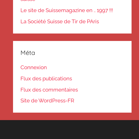
Le site de Suissemagazine en .. 1997 !!!
La Société Suisse de Tir de PAris
Méta
Connexion
Flux des publications
Flux des commentaires
Site de WordPress-FR