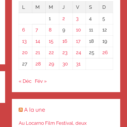
L
M
M
J
V
S
D
1
2
3
4
5
6
7
8
9
10
11
12
13
14
15
16
17
18
19
20
21
22
23
24
25
26
27
28
29
30
31
« Déc
Fév »
A la une
Au Locarno Film Festival, deux