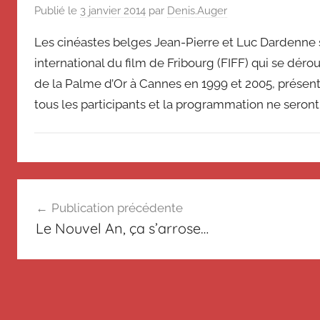
de
souvenir
Publié le
3 janvier 2014
par
Denis.Auger
de
Suisse
Les cinéastes belges Jean-Pierre et Luc Dardenne 
Suisse
international du film de Fribourg (FIFF) qui se dérou
Magazine
Magazine
et
de la Palme d’Or à Cannes en 1999 et 2005, prése
du
tous les participants et la programmation ne seront
Messager
Suisse
N
Navigation
o
Publication précédente
n
de
Le Nouvel An, ça s’arrose…
c
l’article
l
a
s
s