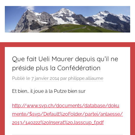
Aller
au
contenu
Le
Des
nouvelles
blog
de
Que fait Ueli Maurer depuis qu’il ne
Suisse
préside plus la Confédération
en
de
souvenir
Publié le
7 janvier 2014
par
philippe.alliaume
de
Suisse
Suisse
Et bien… il joue à la Putze bien sur
Magazine
Magazine
et
http://www.svp.ch/documents/database/doku
du
mente/$svp/Default%20Folder/partei/anlaesse/
Messager
2013/140222%20Inserat%20Jasscup_f.pdf
Suisse