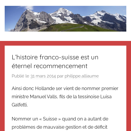
Aller
au
contenu
Le
Des
nouvelles
blog
de
L’histoire franco-suisse est un
Suisse
éternel recommencement
en
de
souvenir
Publié le
31 mars 2014
par
philippe.alliaume
de
Suisse
Suisse
Ainsi donc Hollande 1er vient de nommer premier
Magazine
Magazine
ministre Manuel Valls, fils de la tessinoise Luisa
et
Galfetti,
du
Messager
Nommer un « Suisse » quand on a autant de
Suisse
problèmes de mauvaise gestion et de déficit