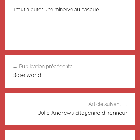
Il faut ajouter une minerve au casque …
N
Navigation
o
Publication précédente
de
n
Baselworld
c
l’article
l
a
s
Article suivant
s
Julie Andrews citoyenne d’honneur
é