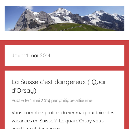
Aller
au
contenu
Le
Des
nouvelles
blog
de
Jour :
1 mai 2014
Suisse
en
de
souvenir
de
Suisse
La Suisse c’est dangereux ( Quai
Suisse
d’Orsay)
Magazine
Magazine
et
Publié le
1 mai 2014
par
philippe.alliaume
du
Vous comptiez profiter du 1er mai pour faire des
Messager
Suisse
vacances en Suisse ? Le quai d’Orsay vous
avertit, c’est dangereux.