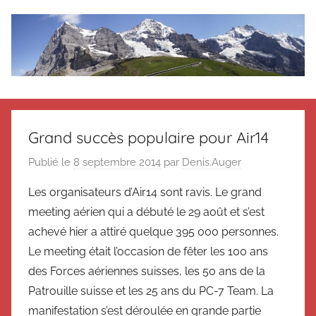
Aller
au
contenu
Le
Des
nouvelles
blog
de
Grand succès populaire pour Air14
Suisse
en
de
Publié le
8 septembre 2014
par
Denis.Auger
souvenir
Les organisateurs d’Air14 sont ravis. Le grand
de
Suisse
Suisse
meeting aérien qui a débuté le 29 août et s’est
Magazine
Magazine
achevé hier a attiré quelque 395 000 personnes.
et
Le meeting était l’occasion de fêter les 100 ans
du
des Forces aériennes suisses, les 50 ans de la
Messager
Patrouille suisse et les 25 ans du PC-7 Team. La
Suisse
manifestation s’est déroulée en grande partie