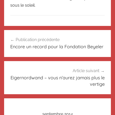
sous le soleil.
N
Navigation
o
Publication précédente
de
n
Encore un record pour la Fondation Beyeler
c
l’article
l
a
s
Article suivant
s
Eigernordwand – vous n’aurez jamais plus le
é
vertige
septembre 2014