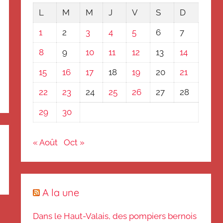
L
M
M
J
V
S
D
1
2
3
4
5
6
7
8
9
10
11
12
13
14
15
16
17
18
19
20
21
22
23
24
25
26
27
28
29
30
« Août
Oct »
A la une
Dans le Haut-Valais, des pompiers bernois