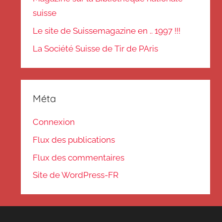
suisse
Le site de Suissemagazine en .. 1997 !!!
La Société Suisse de Tir de PAris
Méta
Connexion
Flux des publications
Flux des commentaires
Site de WordPress-FR