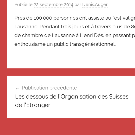
de
souvenir
Publié le
22 septembre 2014
par
Denis.Auger
de
Suisse
Près de 100 000 personnes ont assisté au festival g
Suisse
Lausanne. Pendant trois jours et à travers plus de 8
Magazine
Magazine
et
de chambre de Lausanne à Henri Dès, en passant par
du
enthousiamé un public transgénérationnel.
Messager
Suisse
N
Navigation
o
Publication précédente
n
de
Les dessous de l’Organisation des Suisses
c
l’article
de l’Etranger
l
a
s
s