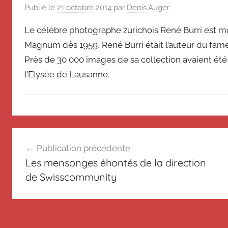
de
souvenir
Publié le
21 octobre 2014
par
Denis.Auger
de
Suisse
Le célèbre photographe zurichois René Burri est mo
Suisse
Magnum dès 1959, René Burri était l’auteur du fam
Magazine
Magazine
et
Près de 30 000 images de sa collection avaient 
du
l’Elysée de Lausanne.
Messager
Suisse
N
Navigation
o
Publication précédente
n
de
Les mensonges éhontés de la direction
c
l’article
de Swisscommunity
l
a
s
s