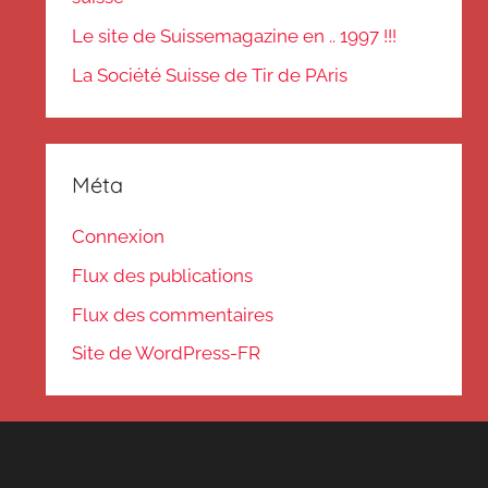
Le site de Suissemagazine en .. 1997 !!!
La Société Suisse de Tir de PAris
Méta
Connexion
Flux des publications
Flux des commentaires
Site de WordPress-FR