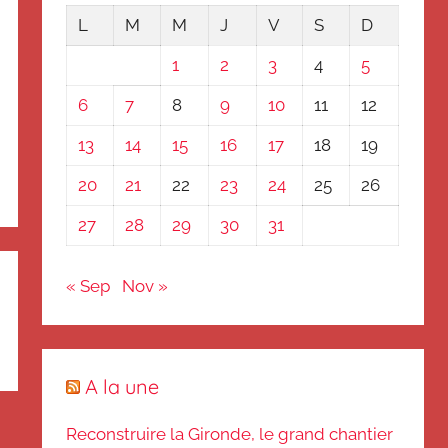
L
M
M
J
V
S
D
1
2
3
4
5
6
7
8
9
10
11
12
13
14
15
16
17
18
19
20
21
22
23
24
25
26
27
28
29
30
31
« Sep
Nov »
A la une
Reconstruire la Gironde, le grand chantier