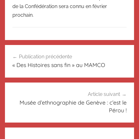
de la Confédération sera connu en février
prochain.
N
Navigation
o
Publication précédente
de
n
« Des Histoires sans fin » au MAMCO
c
l’article
l
a
s
Article suivant
s
Musée d’ethnographie de Genève : c’est le
é
Pérou !