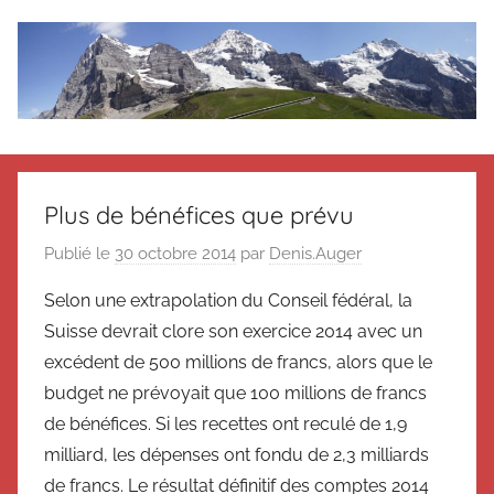
Aller
au
contenu
Le
Des
nouvelles
blog
de
Plus de bénéfices que prévu
Suisse
en
de
Publié le
30 octobre 2014
par
Denis.Auger
souvenir
Selon une extrapolation du Conseil fédéral, la
de
Suisse
Suisse
Suisse devrait clore son exercice 2014 avec un
Magazine
Magazine
excédent de 500 millions de francs, alors que le
et
budget ne prévoyait que 100 millions de francs
du
de bénéfices. Si les recettes ont reculé de 1,9
Messager
milliard, les dépenses ont fondu de 2,3 milliards
Suisse
de francs. Le résultat définitif des comptes 2014