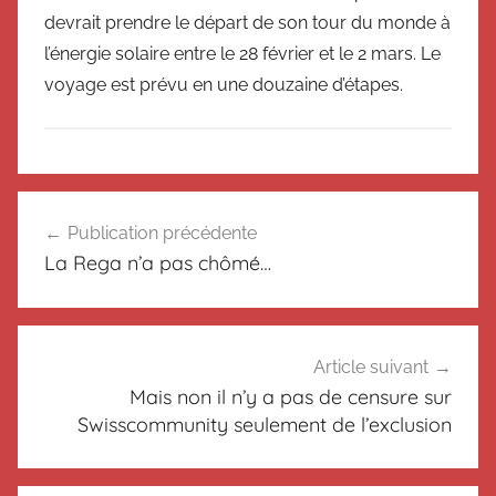
devrait prendre le départ de son tour du monde à
l’énergie solaire entre le 28 février et le 2 mars. Le
voyage est prévu en une douzaine d’étapes.
N
Navigation
o
Publication précédente
de
n
La Rega n’a pas chômé…
c
l’article
l
a
s
Article suivant
s
Mais non il n’y a pas de censure sur
é
Swisscommunity seulement de l’exclusion