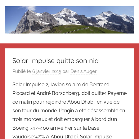
Aller
au
contenu
Le
Des
nouvelles
blog
de
Solar Impulse quitte son nid
Suisse
en
de
Publié le
6 janvier 2015
par
Denis.Auger
souvenir
Solar Impulse 2, l’avion solaire de Bertrand
de
Suisse
Suisse
Piccard et André Borschberg, doit quitter Payerne
Magazine
Magazine
ce matin pour rejoindre Abou Dhabi, en vue de
et
son tour du monde. L’engin a été désassemblé en
du
trois morceaux et doit embarquer à bord d’un
Messager
Boeing 747-400 arrivé hier sur la base
Suisse
vaudoise.%%% A Abou Dhabi, Solar Impulse