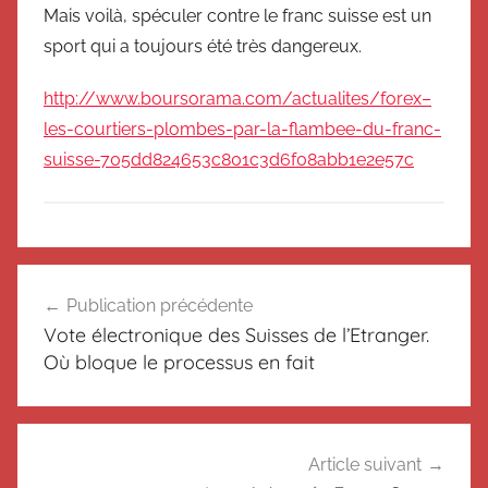
Mais voilà, spéculer contre le franc suisse est un
sport qui a toujours été très dangereux.
http://www.boursorama.com/actualites/forex–
les-courtiers-plombes-par-la-flambee-du-franc-
suisse-705dd824653c801c3d6f08abb1e2e57c
N
Navigation
o
Publication précédente
de
n
Vote électronique des Suisses de l’Etranger.
c
l’article
Où bloque le processus en fait
l
a
s
s
Article suivant