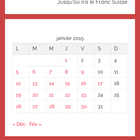
é
Jusqu’où ira le Franc Suisse
janvier 2015
L
M
M
J
V
S
D
1
2
3
4
5
6
7
8
9
10
11
12
13
14
15
16
17
18
19
20
21
22
23
24
25
26
27
28
29
30
31
« Déc
Fév »