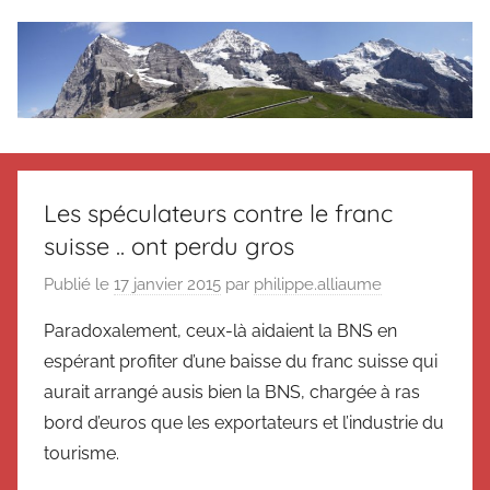
Aller
au
contenu
Le
Des
nouvelles
blog
de
Les spéculateurs contre le franc
Suisse
suisse .. ont perdu gros
en
de
souvenir
Publié le
17 janvier 2015
par
philippe.alliaume
de
Suisse
Suisse
Paradoxalement, ceux-là aidaient la BNS en
Magazine
Magazine
espérant profiter d’une baisse du franc suisse qui
et
aurait arrangé ausis bien la BNS, chargée à ras
du
bord d’euros que les exportateurs et l’industrie du
Messager
tourisme.
Suisse