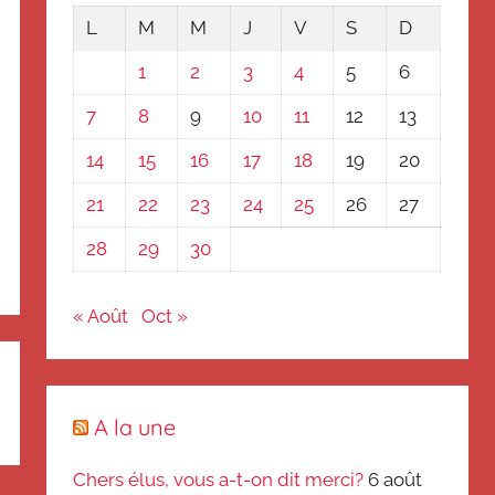
L
M
M
J
V
S
D
1
2
3
4
5
6
7
8
9
10
11
12
13
14
15
16
17
18
19
20
21
22
23
24
25
26
27
28
29
30
« Août
Oct »
A la une
Chers élus, vous a-t-on dit merci?
6 août