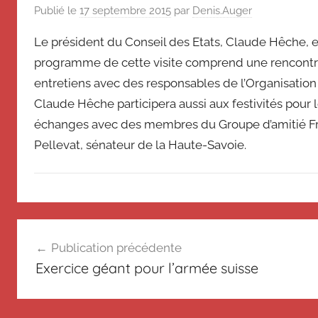
de
souvenir
Publié le
17 septembre 2015
par
Denis.Auger
de
Suisse
Le président du Conseil des Etats, Claude Hêche, est
Suisse
programme de cette visite comprend une rencontre
Magazine
Magazine
et
entretiens avec des responsables de l’Organisation
du
Claude Hêche participera aussi aux festivités pour le
Messager
échanges avec des membres du Groupe d’amitié Fra
Suisse
Pellevat, sénateur de la Haute-Savoie.
N
Navigation
o
Publication précédente
n
de
Exercice géant pour l’armée suisse
c
l’article
l
a