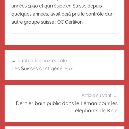
années 1990 et qui réside en Suisse depuis
quelques années, avait déjà pris le contrôle d’un
autre groupe suisse : OC Oerlikon.
N
Navigation
o
Publication précédente
de
n
Les Suisses sont généreux
c
l’article
l
a
s
Article suivant
s
Dernier bain public dans le Léman pour les
é
éléphants de Knie