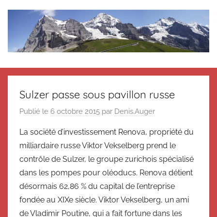
Aller
au
contenu
Le
Des
nouvelles
blog
de
Sulzer passe sous pavillon russe
Suisse
en
de
Publié le
6 octobre 2015
par
Denis.Auger
souvenir
La société d’investissement Renova, propriété du
de
Suisse
Suisse
milliardaire russe Viktor Vekselberg prend le
Magazine
Magazine
contrôle de Sulzer, le groupe zurichois spécialisé
et
dans les pompes pour oléoducs. Renova détient
du
désormais 62,86 % du capital de l’entreprise
Messager
fondée au XIXe siècle. Viktor Vekselberg, un ami
Suisse
de Vladimir Poutine, qui a fait fortune dans les