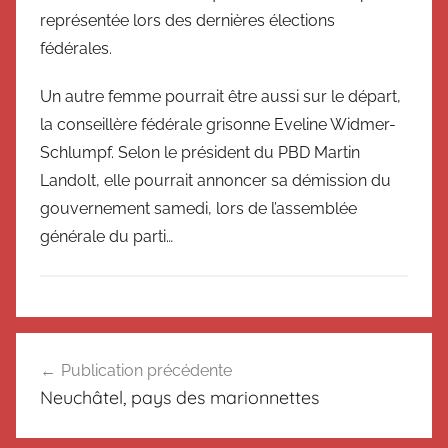
représentée lors des dernières élections
fédérales.
Un autre femme pourrait être aussi sur le départ,
la conseillère fédérale grisonne Eveline Widmer-
Schlumpf. Selon le président du PBD Martin
Landolt, elle pourrait annoncer sa démission du
gouvernement samedi, lors de l’assemblée
générale du parti…
N
Navigation
o
Publication précédente
de
n
Neuchâtel, pays des marionnettes
c
l’article
l