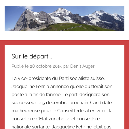
Aller
au
contenu
Le
Des
nouvelles
blog
de
Sur le départ…
Suisse
en
de
Publié le
28 octobre 2015
par
Denis.Auger
souvenir
La vice-présidente du Parti socialiste suisse,
de
Suisse
Suisse
Jacqueline Fehr, a annoncé qu’elle quitterait son
Magazine
Magazine
poste à la fin de l’année. Le parti désignera son
et
successeur le 5 décembre prochain. Candidate
du
malheureuse pour le Conseil fédéral en 2010, la
Messager
conseillère d’Etat zurichoise et conseillère
Suisse
nationale sortante, Jacqueline Fehr ne ‘était pas