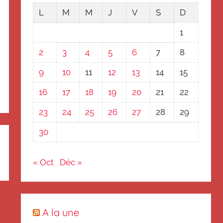
L
M
M
J
V
S
D
1
2
3
4
5
6
7
8
9
10
11
12
13
14
15
16
17
18
19
20
21
22
23
24
25
26
27
28
29
30
« Oct
Déc »
A la une