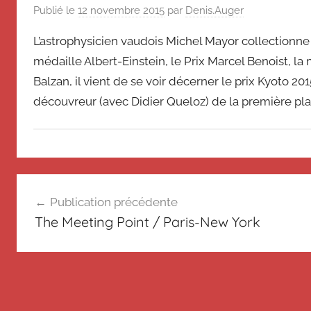
de
souvenir
Publié le
12 novembre 2015
par
Denis.Auger
de
Suisse
L’astrophysicien vaudois Michel Mayor collectionne le
Suisse
médaille Albert-Einstein, le Prix Marcel Benoist, la 
Magazine
Magazine
et
Balzan, il vient de se voir décerner le prix Kyoto 2
du
découvreur (avec Didier Queloz) de la première plan
Messager
Suisse
N
Navigation
o
Publication précédente
n
de
The Meeting Point / Paris-New York
c
l’article
l
a
s
s