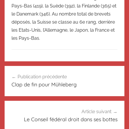
Pays-Bas (419), la Suède (392), la Finlande (365) et
le Danemark (346). Au nombre total de brevets
déposés, la Suisse se classe au 6e rang, derrière
les Etats-Unis, l’Allemagne, le Japon, la France et
les Pays-Bas.
N
Navigation
o
Publication précédente
de
n
Clap de fin pour Mühleberg
c
l’article
l
a
s
Article suivant
s
Le Conseil fédéral droit dans ses bottes
é