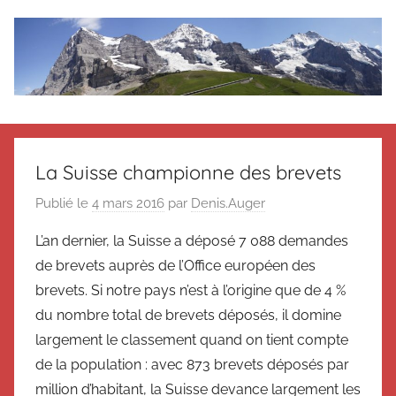
Aller
au
contenu
Le
Des
nouvelles
blog
de
La Suisse championne des brevets
Suisse
en
de
Publié le
4 mars 2016
par
Denis.Auger
souvenir
L’an dernier, la Suisse a déposé 7 088 demandes
de
Suisse
Suisse
de brevets auprès de l’Office européen des
Magazine
Magazine
brevets. Si notre pays n’est à l’origine que de 4 %
et
du nombre total de brevets déposés, il domine
du
largement le classement quand on tient compte
Messager
de la population : avec 873 brevets déposés par
Suisse
million d’habitant, la Suisse devance largement les