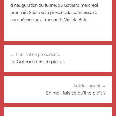
d’inauguration du tunnel du Gothard mercredi
prochain. Seule sera présente la commissaire
européenne aux Transports Violeta Bulc.
N
Navigation
o
Publication précédente
de
n
Le Gothard mis en pièces
c
l’article
l
a
s
Article suivant
s
En mai, fais ce qu’il te plaît ?
é