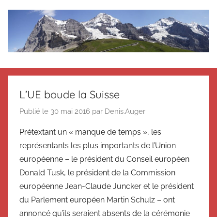
Aller
au
contenu
Le
Des
nouvelles
blog
de
L’UE boude la Suisse
Suisse
en
de
Publié le
30 mai 2016
par
Denis.Auger
souvenir
Prétextant un « manque de temps », les
de
Suisse
Suisse
représentants les plus importants de l’Union
Magazine
Magazine
européenne – le président du Conseil européen
et
Donald Tusk, le président de la Commission
du
européenne Jean-Claude Juncker et le président
Messager
du Parlement européen Martin Schulz – ont
Suisse
annoncé qu’ils seraient absents de la cérémonie