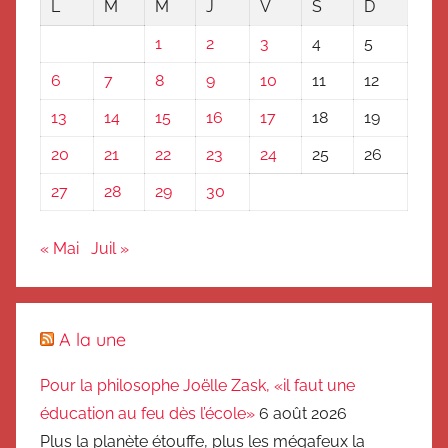
L
M
M
J
V
S
D
1
2
3
4
5
6
7
8
9
10
11
12
13
14
15
16
17
18
19
20
21
22
23
24
25
26
27
28
29
30
« Mai
Juil »
A la une
Pour la philosophe Joëlle Zask, «il faut une
éducation au feu dès l’école»
6 août 2026
Plus la planète étouffe, plus les mégafeux la