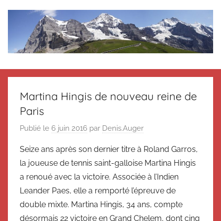
Aller
au
contenu
Le
Des
nouvelles
blog
de
Martina Hingis de nouveau reine de
Suisse
Paris
en
de
souvenir
Publié le
6 juin 2016
par
Denis.Auger
de
Suisse
Suisse
Seize ans après son dernier titre à Roland Garros,
Magazine
Magazine
la joueuse de tennis saint-galloise Martina Hingis
et
a renoué avec la victoire. Associée à l’Indien
du
Leander Paes, elle a remporté l’épreuve de
Messager
double mixte. Martina Hingis, 34 ans, compte
Suisse
désormais 22 victoire en Grand Chelem, dont cinq