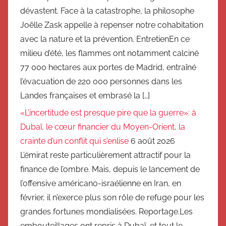
dévastent. Face à la catastrophe, la philosophe
Joëlle Zask appelle à repenser notre cohabitation
avec la nature et la prévention. EntretienEn ce
milieu d’été, les flammes ont notamment calciné
77 000 hectares aux portes de Madrid, entraîné
l’évacuation de 220 000 personnes dans les
Landes françaises et embrasé la […]
«L’incertitude est presque pire que la guerre»: à
Dubaï, le cœur financier du Moyen-Orient, la
crainte d’un conflit qui s’enlise
6 août 2026
L’émirat reste particulièrement attractif pour la
finance de l’ombre. Mais, depuis le lancement de
l’offensive américano-israélienne en Iran, en
février, il n’exerce plus son rôle de refuge pour les
grandes fortunes mondialisées. Reportage.Les
embouteillages ont repris à Dubaï, et tout le