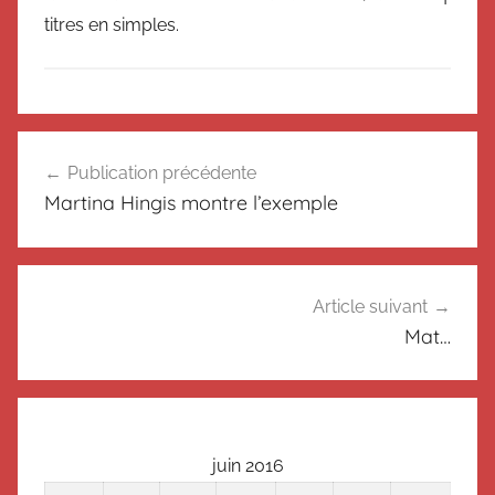
titres en simples.
N
Navigation
o
Publication précédente
de
n
Martina Hingis montre l’exemple
c
l’article
l
a
s
Article suivant
s
Mat…
é
juin 2016