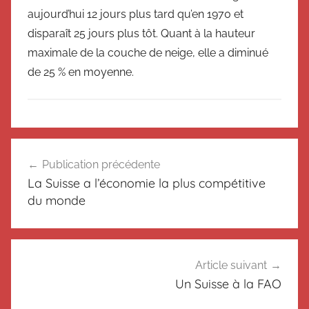
aujourd’hui 12 jours plus tard qu’en 1970 et
disparaît 25 jours plus tôt. Quant à la hauteur
maximale de la couche de neige, elle a diminué
de 25 % en moyenne.
N
Navigation
o
Publication précédente
de
n
La Suisse a l’économie la plus compétitive
c
l’article
du monde
l
a
s
s
Article suivant
é
Un Suisse à la FAO