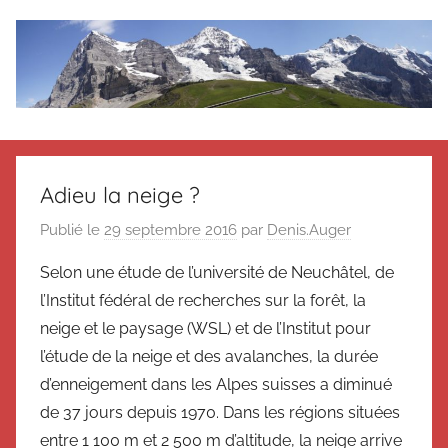
Aller
au
contenu
Le
Des
nouvelles
blog
de
Adieu la neige ?
Suisse
en
de
Publié le
29 septembre 2016
par
Denis.Auger
souvenir
Selon une étude de l’université de Neuchâtel, de
de
Suisse
Suisse
l’Institut fédéral de recherches sur la forêt, la
Magazine
Magazine
neige et le paysage (WSL) et de l’Institut pour
et
l’étude de la neige et des avalanches, la durée
du
d’enneigement dans les Alpes suisses a diminué
Messager
de 37 jours depuis 1970. Dans les régions situées
Suisse
entre 1 100 m et 2 500 m d’altitude, la neige arrive