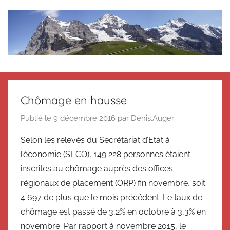
Aller
au
contenu
Le
Des
nouvelles
blog
de
Chômage en hausse
Suisse
en
de
Publié le
9 décembre 2016
par
Denis.Auger
souvenir
Selon les relevés du Secrétariat d’Etat à
de
Suisse
Suisse
l’économie (SECO), 149 228 personnes étaient
Magazine
Magazine
inscrites au chômage auprès des offices
et
régionaux de placement (ORP) fin novembre, soit
du
4 697 de plus que le mois précédent. Le taux de
Messager
chômage est passé de 3,2% en octobre à 3,3% en
Suisse
novembre. Par rapport à novembre 2015, le