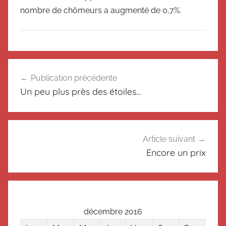
nombre de chômeurs a augmenté de 0,7%.
N
Navigation
o
Publication précédente
de
n
Un peu plus près des étoiles…
c
l’article
l
a
s
Article suivant
s
Encore un prix
é
décembre 2016