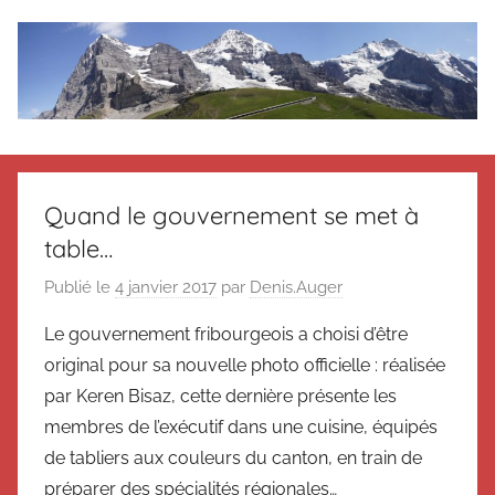
Aller
au
contenu
Le
Des
nouvelles
blog
de
Quand le gouvernement se met à
Suisse
table…
en
de
souvenir
Publié le
4 janvier 2017
par
Denis.Auger
de
Suisse
Suisse
Le gouvernement fribourgeois a choisi d’être
Magazine
Magazine
original pour sa nouvelle photo officielle : réalisée
et
par Keren Bisaz, cette dernière présente les
du
membres de l’exécutif dans une cuisine, équipés
Messager
de tabliers aux couleurs du canton, en train de
Suisse
préparer des spécialités régionales…