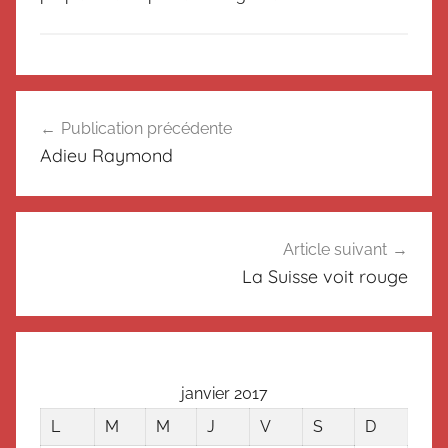
N
Navigation
o
Publication précédente
de
n
Adieu Raymond
c
l’article
l
a
s
Article suivant
s
La Suisse voit rouge
é
janvier 2017
L
M
M
J
V
S
D