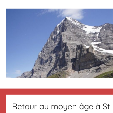
Aller
au
contenu
Le
Des
nouvelles
de
blog
Suisse
Retour au moyen âge à St
en