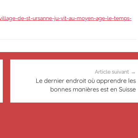
-village-de-st-ursanne-ju-vit-au-moyen-age-le-temps-
Article suivant
Le dernier endroit où apprendre les
bonnes manières est en Suisse