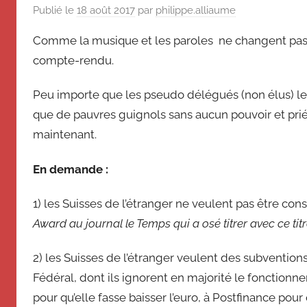
de
souvenir
Publié le
18 août 2017
par
philippe.alliaume
de
Suisse
Comme la musique et les paroles ne changent pas d
Suisse
compte-rendu.
Magazine
Magazine
et
Peu importe que les pseudo délégués (non élus) le 
du
que de pauvres guignols sans aucun pouvoir et priés
Messager
Suisse
maintenant.
En demande :
1) les Suisses de l’étranger ne veulent pas être 
Award au journal le Temps qui a osé titrer avec ce titr
2) les Suisses de l’étranger veulent des subvention
Fédéral, dont ils ignorent en majorité le fonction
pour qu’elle fasse baisser l’euro, à Postfinance po