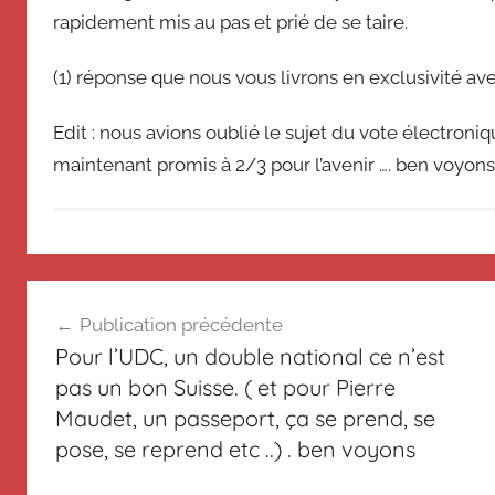
rapidement mis au pas et prié de se taire.
(1) réponse que nous vous livrons en exclusivité ave
Edit : nous avions oublié le sujet du vote électroniqu
maintenant promis à 2/3 pour l’avenir …. ben voyons
N
Navigation
o
Publication précédente
n
de
Pour l’UDC, un double national ce n’est
c
l’article
pas un bon Suisse. ( et pour Pierre
l
Maudet, un passeport, ça se prend, se
a
s
pose, se reprend etc ..) . ben voyons
s