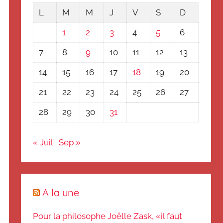
L
M
M
J
V
S
D
1
2
3
4
5
6
7
8
9
10
11
12
13
14
15
16
17
18
19
20
21
22
23
24
25
26
27
28
29
30
31
« Juil
Sep »
A la une
Pour la philosophe Joëlle Zask, «il faut