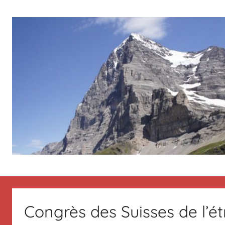
Aller
au
contenu
Le
Des
nouvelles
de
blog
Suisse
Congrès des Suisses de l’é
en