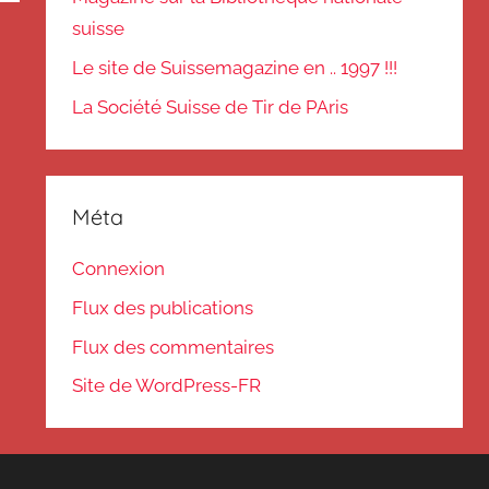
suisse
Le site de Suissemagazine en .. 1997 !!!
La Société Suisse de Tir de PAris
Méta
Connexion
Flux des publications
Flux des commentaires
Site de WordPress-FR