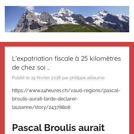
Aller
au
contenu
Le
Des
nouvelles
blog
de
L’expatriation fiscale à 25 kilomètres
Suisse
de chez soi ..
en
de
souvenir
Publié le
19 février 2018
par
philippe.alliaume
de
Suisse
Suisse
https://www.24heures.ch/vaud-regions/pascal-
Magazine
Magazine
broulis-aurait-tarde-declarer-
et
lausanne/story/24378808
du
Messager
Suisse
Pascal Broulis aurait