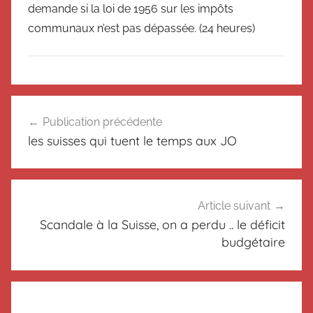
demande si la loi de 1956 sur les impôts
communaux n’est pas dépassée.
(24 heures)
N
Navigation
o
Publication précédente
de
n
les suisses qui tuent le temps aux JO
c
l’article
l
a
s
Article suivant
s
Scandale à la Suisse, on a perdu .. le déficit
é
budgétaire