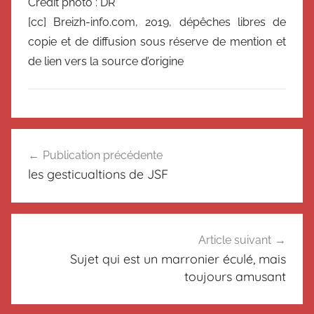
Crédit photo : DR
[cc] Breizh-info.com, 2019, dépêches libres de
copie et de diffusion sous réserve de mention et
de lien vers la source d’origine
N
Navigation
o
Publication précédente
de
n
les gesticualtions de JSF
c
l’article
l
a
s
Article suivant
s
Sujet qui est un marronier éculé, mais
é
toujours amusant