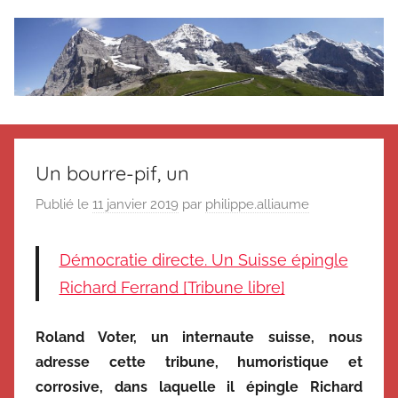
Aller
au
contenu
Le
Des
nouvelles
blog
de
Un bourre-pif, un
Suisse
en
de
Publié le
11 janvier 2019
par
philippe.alliaume
souvenir
de
Suisse
Démocratie directe. Un Suisse épingle
Suisse
Magazine
Richard Ferrand [Tribune libre]
Magazine
et
du
Roland Voter, un internaute suisse, nous
Messager
adresse cette tribune, humoristique et
Suisse
corrosive, dans laquelle il épingle Richard