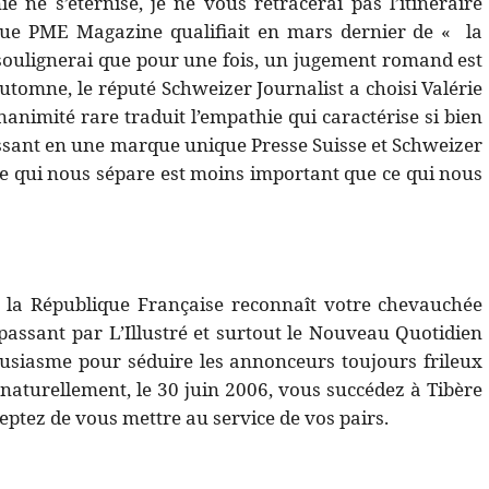
e ne s’éternise, je ne vous retracerai pas l’itinéraire
que PME Magazine qualifiait en mars dernier de « la
e soulignerai que pour une fois, un jugement romand est
automne, le réputé Schweizer Journalist a choisi Valérie
nimité rare traduit l’empathie qui caractérise si bien
issant en une marque unique Presse Suisse et Schweizer
 ce qui nous sépare est moins important que ce qui nous
la République Française reconnaît votre chevauchée
passant par L’Illustré et surtout le Nouveau Quotidien
housiasme pour séduire les annonceurs toujours frileux
 naturellement, le 30 juin 2006, vous succédez à Tibère
eptez de vous mettre au service de vos pairs.