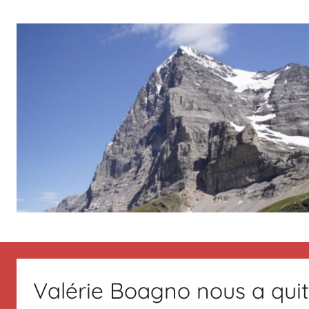
Aller
au
contenu
Le
Des
nouvelles
de
blog
Suisse
Valérie Boagno nous a quit
en