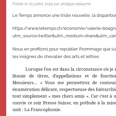
de
souvenir
Publié le
10 juillet 2019
par
philippe.alliaume
de
Suisse
Le Temps annonce une triste nouvelle, la dispariti
Suisse
Magazine
Magazine
https://www.letemps.ch/economie/valerie-boagn
et
utm_source=twitter&utm_medium=share&utm_camp
du
Messager
Nous en profitons pour republier l’hommage que lui
Suisse
les insignes de chevalier des arts et lettres
Lorsque l’on est dans la circonstance où 
litanie de titres, d’appellations et de fonc
Messieurs… » Vous me permettrez de contourner
énumération délicate, respectueuse des hiérarchies
tout simplement « mes chers amis ». Car c’est à u
convie ce soir Presse Suisse, en prélude à la mis
unit : La Francophonie.