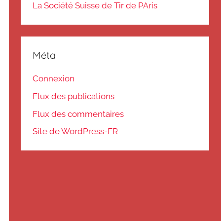
La Société Suisse de Tir de PAris
Méta
Connexion
Flux des publications
Flux des commentaires
Site de WordPress-FR