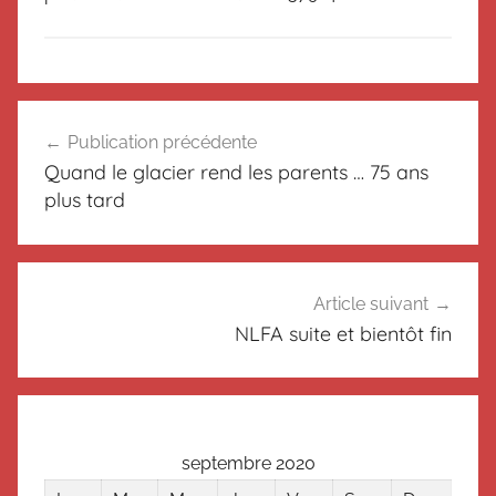
N
Navigation
o
Publication précédente
de
n
Quand le glacier rend les parents … 75 ans
c
l’article
plus tard
l
a
s
s
Article suivant
é
NLFA suite et bientôt fin
septembre 2020