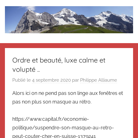
Aller
au
contenu
Le
Des
nouvelles
blog
de
Ordre et beauté, luxe calme et
Suisse
volupté ..
en
de
souvenir
Publié le
4 septembre 2020
par
Philippe Alliaume
de
Suisse
Suisse
Alors ici on ne pend pas son linge aux fenêtres et
Magazine
Magazine
pas non plus son masque au rétro.
et
du
https://www.capital.fr/economie-
Messager
politique/suspendre-son-masque-au-retro-
Suisse
peut-couter-cher-en-suisse-1379241