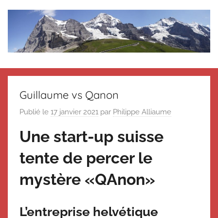
Aller
au
contenu
Le
Des
nouvelles
blog
de
Guillaume vs Qanon
Suisse
en
de
Publié le
17 janvier 2021
par
Philippe Alliaume
souvenir
Une start-up suisse
de
Suisse
Suisse
tente de percer le
Magazine
Magazine
et
mystère «QAnon»
du
Messager
Suisse
L’entreprise helvétique