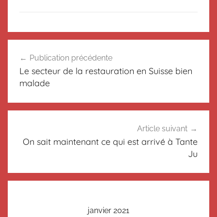
N
Navigation
o
Publication précédente
de
n
Le secteur de la restauration en Suisse bien
c
l’article
malade
l
a
s
s
Article suivant
é
On sait maintenant ce qui est arrivé à Tante
Ju
janvier 2021