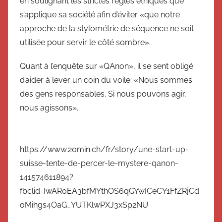
en soulignant les strictes règles éthiques que
s’applique sa société afin d’éviter «que notre
approche de la stylométrie de séquence ne soit
utilisée pour servir le côté sombre».
Quant à l’enquête sur «QAnon», il se sent obligé
d’aider à lever un coin du voile: «Nous sommes
des gens responsables. Si nous pouvons agir,
nous agissons».
https://www.20min.ch/fr/story/une-start-up-
suisse-tente-de-percer-le-mystere-qanon-
141574611894?
fbclid=IwAR0EA3bfMYthOS6qGYwICeCY1FfZRjCd
oMihgs4OaG_YUTKlwPXJ3xSp2NU