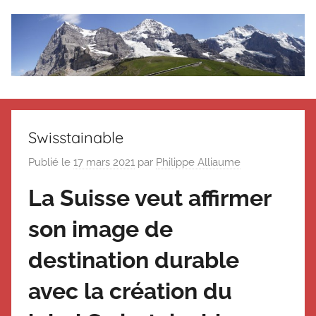
Aller
au
contenu
Le
Des
nouvelles
blog
de
Swisstainable
Suisse
en
de
Publié le
17 mars 2021
par
Philippe Alliaume
souvenir
La Suisse veut affirmer
de
Suisse
Suisse
son image de
Magazine
Magazine
et
destination durable
du
Messager
avec la création du
Suisse