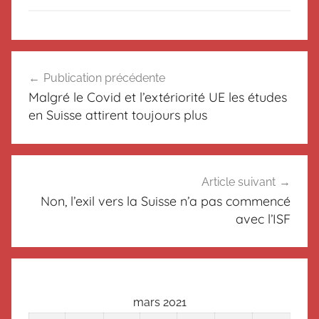
N
Navigation
o
Publication précédente
de
n
Malgré le Covid et l’extériorité UE les études
c
l’article
en Suisse attirent toujours plus
l
a
s
s
Article suivant
é
Non, l’exil vers la Suisse n’a pas commencé
avec l’ISF
mars 2021