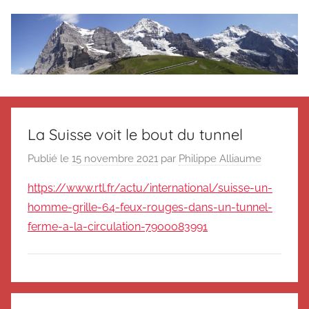
Aller
au
contenu
Le
Des
nouvelles
blog
de
La Suisse voit le bout du tunnel
Suisse
en
de
Publié le
15 novembre 2021
par
Philippe Alliaume
souvenir
https://www.rtl.fr/actu/international/suisse-un-
de
Suisse
Suisse
homme-grille-64-feux-rouges-dans-un-tunnel-
Magazine
Magazine
ferme-a-la-circulation-7900083991
et
du
Messager
Suisse
N
Navigation