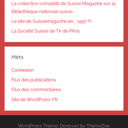
La collection complète de Suisse Magazine sur la
Bibliothèque nationale suisse
Le site de Suissemagazine en .. 1997 !!!
La Société Suisse de Tir de PAris
Méta
Connexion
Flux des publications
Flux des commentaires
Site de WordPress-FR
WordPress Theme: Donovan by ThemeZee.