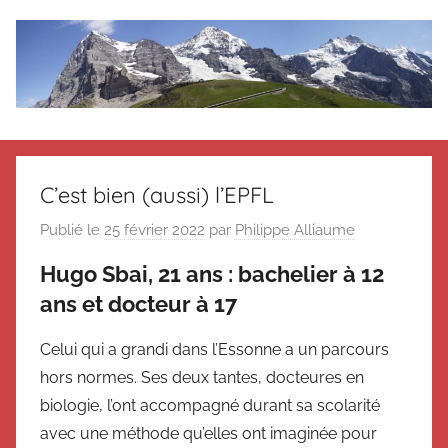
Aller
au
contenu
Le
Des
nouvelles
blog
de
C’est bien (aussi) l’EPFL
Suisse
en
de
Publié le
25 février 2022
par
Philippe Alliaume
souvenir
Hugo Sbai, 21 ans : bachelier à 12
de
Suisse
Suisse
ans et docteur à 17
Magazine
Magazine
et
Celui qui a grandi dans l’Essonne a un parcours
du
hors normes. Ses deux tantes, docteures en
Messager
biologie, l’ont accompagné durant sa scolarité
Suisse
avec une méthode qu’elles ont imaginée pour