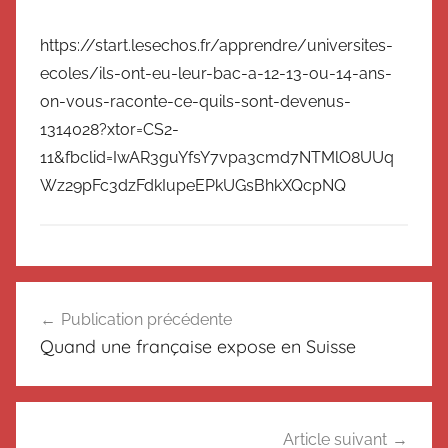
https://start.lesechos.fr/apprendre/universites-
ecoles/ils-ont-eu-leur-bac-a-12-13-ou-14-ans-
on-vous-raconte-ce-quils-sont-devenus-
1314028?xtor=CS2-
11&fbclid=IwAR3guYfsY7vpa3cmd7NTMlO8UUq
Wz29pFc3dzFdkIupeEPkUGsBhkXQcpNQ
N
Navigation
o
Publication précédente
de
n
Quand une française expose en Suisse
c
l’article
l
a
s
Article suivant