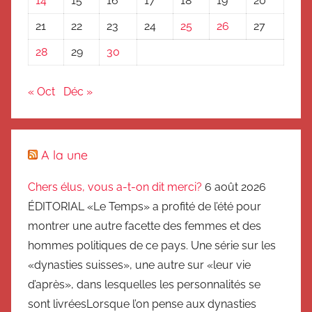
14
15
16
17
18
19
20
21
22
23
24
25
26
27
28
29
30
« Oct
Déc »
A la une
Chers élus, vous a-t-on dit merci?
6 août 2026
ÉDITORIAL «Le Temps» a profité de l’été pour
montrer une autre facette des femmes et des
hommes politiques de ce pays. Une série sur les
«dynasties suisses», une autre sur «leur vie
d’après», dans lesquelles les personnalités se
sont livréesLorsque l’on pense aux dynasties