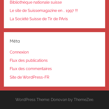
Bibliothèque nationale suisse
Le site de Suissemagazine en .. 1997 !!!
La Société Suisse de Tir de PAris
Méta
Connexion
Flux des publications
Flux des commentaires
Site de WordPress-FR
WordPress Theme: Donovan by ThemeZee.