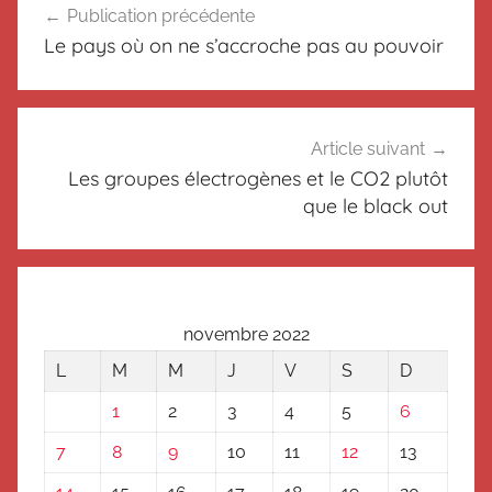
o
Publication précédente
de
n
Le pays où on ne s’accroche pas au pouvoir
c
l’article
l
a
s
Article suivant
s
Les groupes électrogènes et le CO2 plutôt
é
que le black out
novembre 2022
L
M
M
J
V
S
D
1
2
3
4
5
6
7
8
9
10
11
12
13