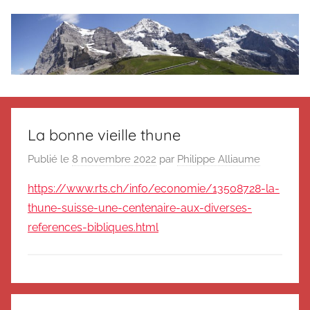
Aller
au
contenu
Le
Des
nouvelles
blog
de
La bonne vieille thune
Suisse
en
de
Publié le
8 novembre 2022
par
Philippe Alliaume
souvenir
https://www.rts.ch/info/economie/13508728-la-
de
Suisse
Suisse
thune-suisse-une-centenaire-aux-diverses-
Magazine
Magazine
references-bibliques.html
et
du
Messager
Suisse
N
Navigation