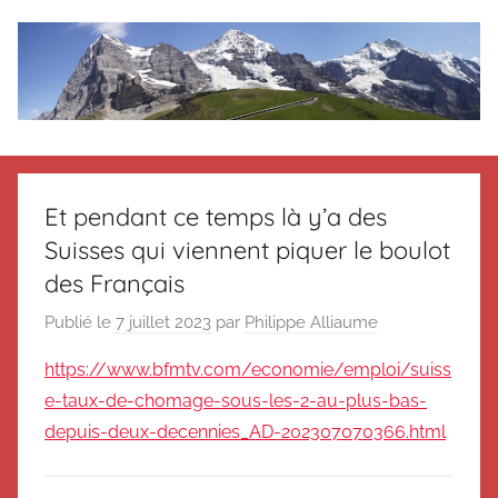
Aller
au
contenu
Le
Des
nouvelles
blog
de
Et pendant ce temps là y’a des
Suisse
Suisses qui viennent piquer le boulot
en
de
souvenir
des Français
de
Suisse
Publié le
7 juillet 2023
par
Philippe Alliaume
Suisse
Magazine
Magazine
https://www.bfmtv.com/economie/emploi/suiss
et
e-taux-de-chomage-sous-les-2-au-plus-bas-
du
depuis-deux-decennies_AD-202307070366.html
Messager
Suisse