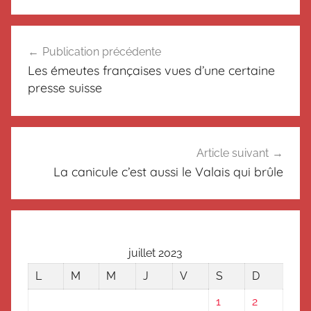
N
Navigation
o
Publication précédente
de
n
Les émeutes françaises vues d’une certaine
c
l’article
presse suisse
l
a
s
s
Article suivant
é
La canicule c’est aussi le Valais qui brûle
juillet 2023
L
M
M
J
V
S
D
1
2