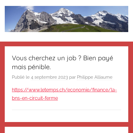
Aller
au
contenu
Le
Des
nouvelles
blog
de
Vous cherchez un job ? Bien payé
Suisse
mais pénible.
en
de
souvenir
Publié le
4 septembre 2023
par
Philippe Alliaume
de
Suisse
Suisse
https://www.letemps.ch/economie/finance/la-
Magazine
Magazine
bns-en-circuit-ferme
et
du
Messager
Suisse
N
Navigation