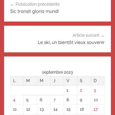
o
Publication précédente
de
n
Sic transit gloria mundi
c
l’article
l
a
s
Article suivant
s
Le ski, un bientôt vieux souvenir
é
septembre 2023
L
M
M
J
V
S
D
1
2
3
4
5
6
7
8
9
10
11
12
13
14
15
16
17