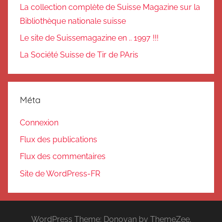
La collection complète de Suisse Magazine sur la
Bibliothèque nationale suisse
Le site de Suissemagazine en .. 1997 !!!
La Société Suisse de Tir de PAris
Méta
Connexion
Flux des publications
Flux des commentaires
Site de WordPress-FR
WordPress Theme: Donovan by ThemeZee.