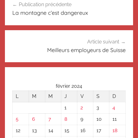
o
Publication précédente
de
n
La montagne c’est dangereux
c
l’article
l
a
s
Article suivant
s
Meilleurs employeurs de Suisse
é
février 2024
L
M
M
J
V
S
D
1
2
3
4
5
6
7
8
9
10
11
12
13
14
15
16
17
18