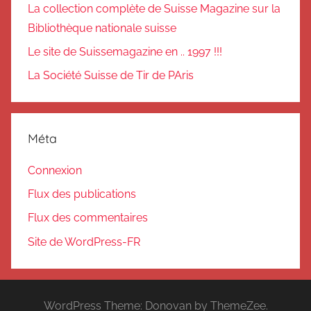
La collection complète de Suisse Magazine sur la
Bibliothèque nationale suisse
Le site de Suissemagazine en .. 1997 !!!
La Société Suisse de Tir de PAris
Méta
Connexion
Flux des publications
Flux des commentaires
Site de WordPress-FR
WordPress Theme: Donovan by ThemeZee.