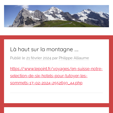
Aller
au
contenu
Le
Des
nouvelles
blog
de
Là haut sur la montagne ….
Suisse
en
de
Publié le
21 février 2024
par
Philippe Alliaume
souvenir
https://www.lepoint.fr/voyages/en-suisse-notre-
de
Suisse
Suisse
selection-de-six-hotels-pour-tutoyer-les-
Magazine
Magazine
sommets-17-02-2024-2552693_44.php
et
du
Messager
Suisse
N
Navigation