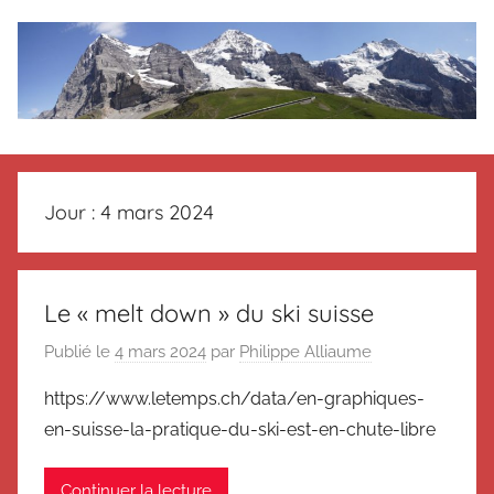
Aller
au
contenu
Le
Des
nouvelles
blog
de
Jour :
4 mars 2024
Suisse
en
de
souvenir
de
Suisse
Le « melt down » du ski suisse
Suisse
Publié le
4 mars 2024
par
Philippe Alliaume
Magazine
Magazine
et
https://www.letemps.ch/data/en-graphiques-
du
en-suisse-la-pratique-du-ski-est-en-chute-libre
Messager
Suisse
Continuer la lecture