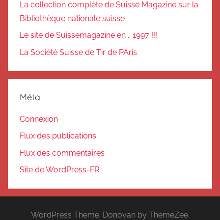
La collection complète de Suisse Magazine sur la
Bibliothèque nationale suisse
Le site de Suissemagazine en .. 1997 !!!
La Société Suisse de Tir de PAris
Méta
Connexion
Flux des publications
Flux des commentaires
Site de WordPress-FR
WordPress Theme: Donovan by ThemeZee.