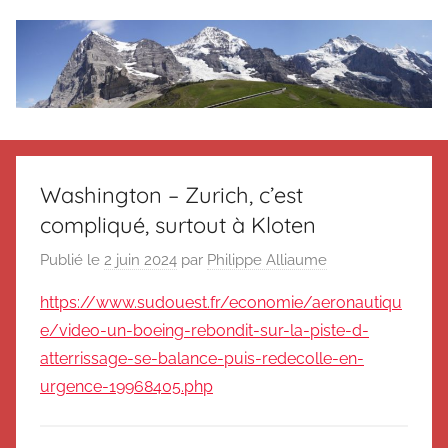
Aller
au
contenu
Le
Des
nouvelles
blog
de
Washington – Zurich, c’est
Suisse
compliqué, surtout à Kloten
en
de
souvenir
Publié le
2 juin 2024
par
Philippe Alliaume
de
Suisse
Suisse
https://www.sudouest.fr/economie/aeronautiqu
Magazine
Magazine
e/video-un-boeing-rebondit-sur-la-piste-d-
et
atterrissage-se-balance-puis-redecolle-en-
du
urgence-19968405.php
Messager
Suisse