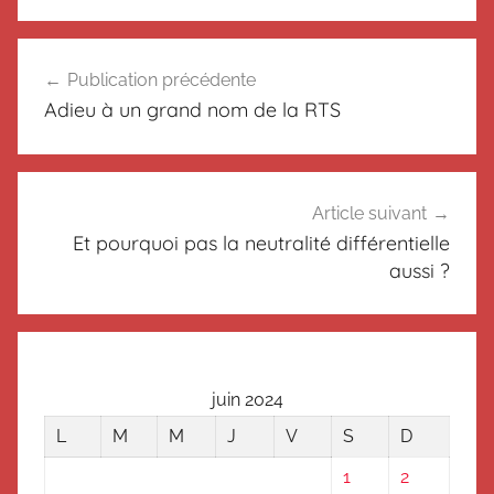
N
Navigation
o
Publication précédente
de
n
Adieu à un grand nom de la RTS
c
l’article
l
a
s
Article suivant
s
Et pourquoi pas la neutralité différentielle
é
aussi ?
juin 2024
L
M
M
J
V
S
D
1
2