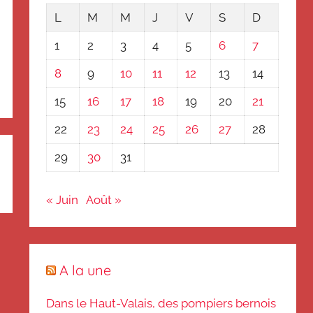
L
M
M
J
V
S
D
1
2
3
4
5
6
7
8
9
10
11
12
13
14
15
16
17
18
19
20
21
22
23
24
25
26
27
28
29
30
31
« Juin
Août »
A la une
Dans le Haut-Valais, des pompiers bernois