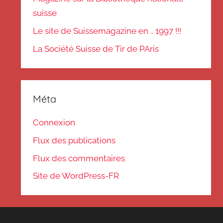
suisse
Le site de Suissemagazine en .. 1997 !!!
La Société Suisse de Tir de PAris
Méta
Connexion
Flux des publications
Flux des commentaires
Site de WordPress-FR