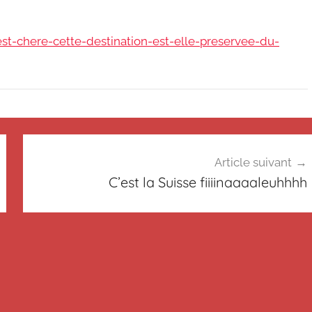
est-chere-cette-destination-est-elle-preservee-du-
Article suivant
C’est la Suisse fiiiinaaaaleuhhhh