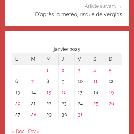
s
Article suivant
é
D’après la météo, risque de verglas
janvier 2025
L
M
M
J
V
S
D
1
2
3
4
5
6
7
8
9
10
11
12
13
14
15
16
17
18
19
20
21
22
23
24
25
26
27
28
29
30
31
« Déc
Fév »