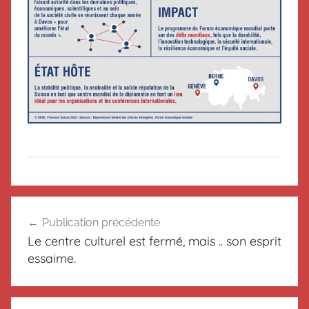
N
Navigation
o
Publication précédente
de
n
Le centre culturel est fermé, mais .. son esprit
c
l’article
essaime.
l
a
s