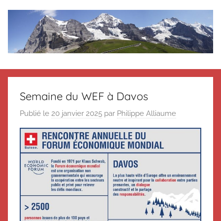
Aller
au
contenu
Le
Des
nouvelles
blog
de
Semaine du WEF à Davos
Suisse
en
de
Publié le
20 janvier 2025
par
Philippe Alliaume
souvenir
de
Suisse
Suisse
Magazine
Magazine
et
du
Messager
Suisse